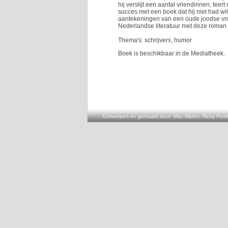
hij verslijt een aantal vriendinnen, teer
succes met een boek dat hij niet had wi
aantekeningen van een oude joodse vro
Nederlandse literatuur met deze roman 
Thema's: schrijvers, humor
Boek is beschikbaar in de Mediatheek.
Ontworpen en gemaakt door: Max Maton, Ricky Posth