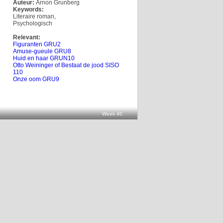
Auteur:
Arnon Grunberg
Keywords:
Literaire roman
,
Psychologisch
Relevant:
Figuranten GRU2
Amuse-gueule GRU8
Huid en haar GRUN10
Otto Weininger of Bestaat de jood SISO
110
Onze oom GRU9
Week 40