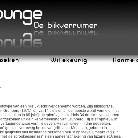
4
totype van een mislukt schrijver genoemd worden. Zijn bibliografie,
 Grunberg (1971), omvat 14 titels en bij de meeste wordt vermeld: niet
odse keuken in 69 [sic!] recepten' zijn inmiddels 34 drukken verschenen.
 voortgekomen uit de rijke verbeelding van Grunberg. Hij is er opnieuw in
ertuigende wijze vorm te geven. Het valt uiteen in drie gedeelten,
" getiteld, verreweg het omvangrijkste is. Mehlman, geboren in
e gelijkenis met bestaande personen berust op toeval), maakt van zijn
k met 'de sprookjesprinses' is een aaneenschakeling van bizarre scÃ¨nes,