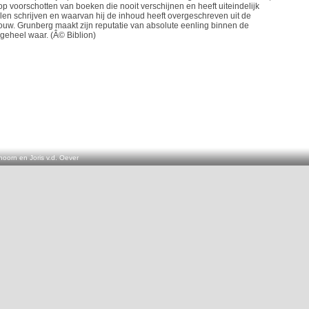
t op voorschotten van boeken die nooit verschijnen en heeft uiteindelijk
llen schrijven en waarvan hij de inhoud heeft overgeschreven uit de
uw. Grunberg maakt zijn reputatie van absolute eenling binnen de
geheel waar. (Â© Biblion)
oorn en Joris v.d. Oever