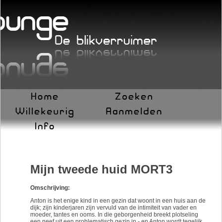
Mijn tweede huid MORT3
Omschrijving:
Anton is het enige kind in een gezin dat woont in een huis aan de
dijk; zijn kinderjaren zijn vervuld van de intimiteit van vader en
moeder, tantes en ooms. In die geborgenheid breekt plotseling
een neef uit een problematisch gezin in - en Anton wordt tegelijk