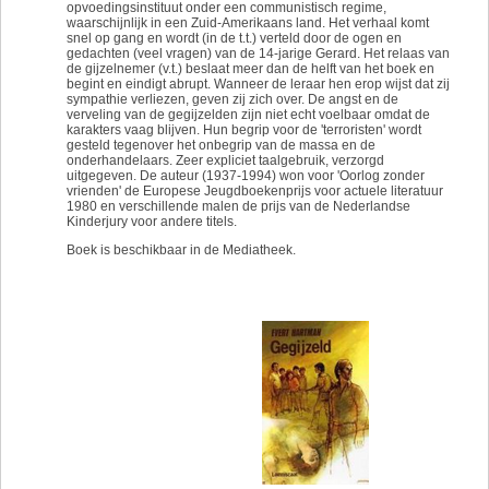
opvoedingsinstituut onder een communistisch regime,
waarschijnlijk in een Zuid-Amerikaans land. Het verhaal komt
snel op gang en wordt (in de t.t.) verteld door de ogen en
gedachten (veel vragen) van de 14-jarige Gerard. Het relaas van
de gijzelnemer (v.t.) beslaat meer dan de helft van het boek en
begint en eindigt abrupt. Wanneer de leraar hen erop wijst dat zij
sympathie verliezen, geven zij zich over. De angst en de
verveling van de gegijzelden zijn niet echt voelbaar omdat de
karakters vaag blijven. Hun begrip voor de 'terroristen' wordt
gesteld tegenover het onbegrip van de massa en de
onderhandelaars. Zeer expliciet taalgebruik, verzorgd
uitgegeven. De auteur (1937-1994) won voor 'Oorlog zonder
vrienden' de Europese Jeugdboekenprijs voor actuele literatuur
1980 en verschillende malen de prijs van de Nederlandse
Kinderjury voor andere titels.
Boek is beschikbaar in de Mediatheek.