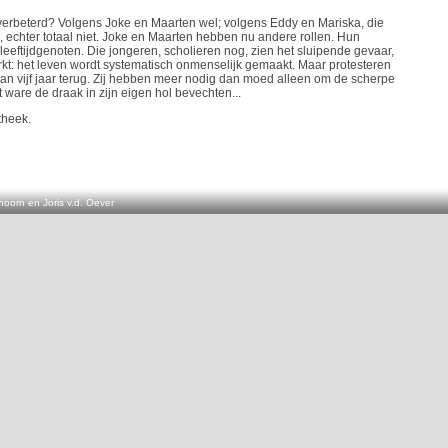
 verbeterd? Volgens Joke en Maarten wel; volgens Eddy en Mariska, die
, echter totaal niet. Joke en Maarten hebben nu andere rollen. Hun
leeftijdgenoten. Die jongeren, scholieren nog, zien het sluipende gevaar,
t: het leven wordt systematisch onmenselijk gemaakt. Maar protesteren
 dan vijf jaar terug. Zij hebben meer nodig dan moed alleen om de scherpe
t ware de draak in zijn eigen hol bevechten...
theek.
oorn en Joris v.d. Oever