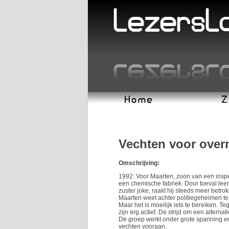
Vechten voor ove
Omschrijving:
1992: Voor Maarten, zoon van een inspe
een chemische fabriek. Door toeval leer
zuster joke, raakt hij steeds meer betro
Maarten weet achter politiegeheimen te 
Maar het is moeilijk iets te bereiken. Te
zijn erg actief. De strijd om een alternat
De groep werkt onder grote spanning en
vechten vooraan.