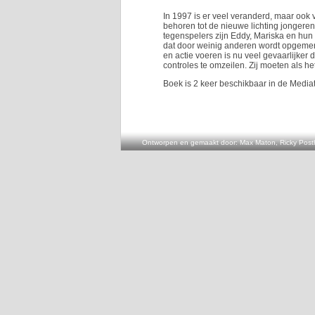
In 1997 is er veel veranderd, maar ook
behoren tot de nieuwe lichting jongeren
tegenspelers zijn Eddy, Mariska en hun 
dat door weinig anderen wordt opgemerk
en actie voeren is nu veel gevaarlijker
controles te omzeilen. Zij moeten als he
Boek is 2 keer beschikbaar in de Media
Ontworpen en gemaakt door: Max Maton, Ricky Posth