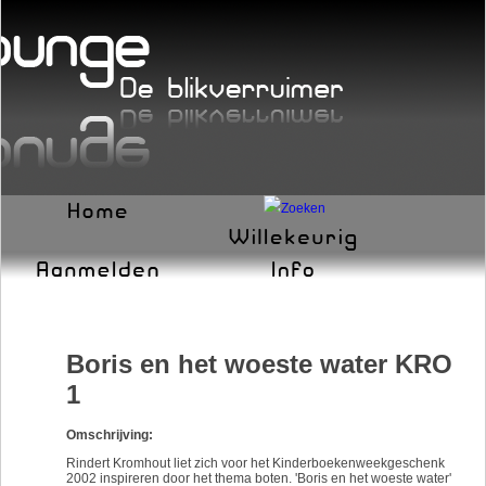
Boris en het woeste water KRO
1
Omschrijving:
Rindert Kromhout liet zich voor het Kinderboekenweekgeschenk
2002 inspireren door het thema boten. 'Boris en het woeste water'