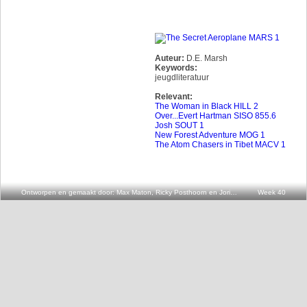
Auteur:
D.E. Marsh
Keywords:
jeugdliteratuur
Relevant:
The Woman in Black HILL 2
Over...Evert Hartman SISO 855.6
Josh SOUT 1
New Forest Adventure MOG 1
The Atom Chasers in Tibet MACV 1
Ontworpen en gemaakt door: Max Maton, Ricky Posthoorn en Joris v.d. Oever
Week 40