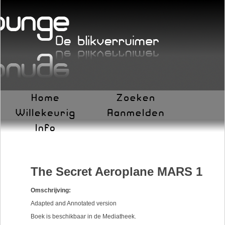
The Secret Aeroplane MARS 1
Omschrijving:
Adapted and Annotated version
Boek is beschikbaar in de Mediatheek.