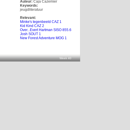
Auteur:
Caja Cazemier
Keywords:
jeugdliteratuur
Relevant:
Minke's tegenbeeld CAZ 1
Kid Kind CAZ 2
Over...Evert Hartman SISO 855.6
Josh SOUT 1
New Forest Adventure MOG 1
Week 40