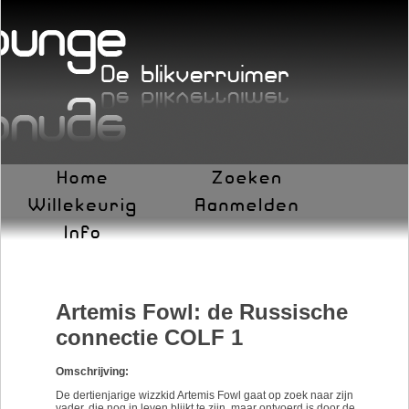
Artemis Fowl: de Russische
connectie COLF 1
Omschrijving:
De dertienjarige wizzkid Artemis Fowl gaat op zoek naar zijn
vader, die nog in leven blijkt te zijn, maar ontvoerd is door de