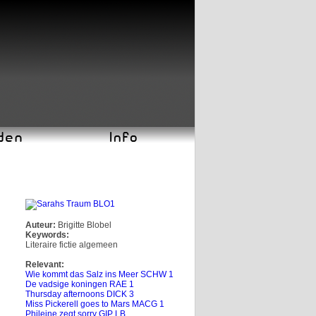
Auteur:
Brigitte Blobel
Keywords:
Literaire fictie algemeen
Relevant:
Wie kommt das Salz ins Meer SCHW 1
De vadsige koningen RAE 1
Thursday afternoons DICK 3
Miss Pickerell goes to Mars MACG 1
Phileine zegt sorry GIP LB