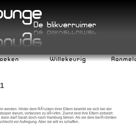
1
n werden. Hinter dem RÃ¼cken ihrer Eltern bewirbt sie sich bei der
per darum, vortanzen zu dÃ¼rfen. Zuerst sind ihre Eltern entsetzt:
ber dann darf Sarah doch nach Hamburg fahren. Als sie dem berÃ¼hmten
t schlecht vor Aufregung. Aber sie will es schaffen..