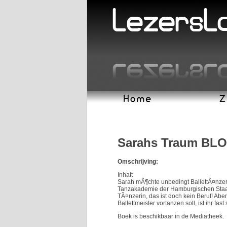
Sarahs Traum BLO
Omschrijving:
Inhalt
Sarah mÃ¶chte unbedingt BallettÃ¤nzeri
Tanzakademie der Hamburgischen Staatso
TÃ¤nzerin, das ist doch kein Beruf! A
Ballettmeister vortanzen soll, ist ihr fas
Boek is beschikbaar in de Mediatheek.