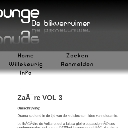
ZaÃ¯re VOL 3
Omschrijving:
Drama spelend in de tijd van de kruistochten. Idee van tolerantie.
Le thÃ©Ã¢tre de Voltaire, qui a fait sa gloire et passionnÃ© ses
contemporains, est aujourdâ€™hui largement oubliÃ©. Voltaire a