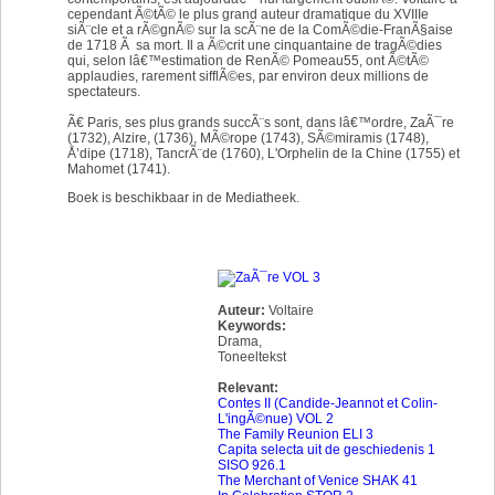
cependant Ã©tÃ© le plus grand auteur dramatique du XVIIIe
siÃ¨cle et a rÃ©gnÃ© sur la scÃ¨ne de la ComÃ©die-FranÃ§aise
de 1718 Ã sa mort. Il a Ã©crit une cinquantaine de tragÃ©dies
qui, selon lâ€™estimation de RenÃ© Pomeau55, ont Ã©tÃ©
applaudies, rarement sifflÃ©es, par environ deux millions de
spectateurs.
Ã€ Paris, ses plus grands succÃ¨s sont, dans lâ€™ordre, ZaÃ¯re
(1732), Alzire, (1736), MÃ©rope (1743), SÃ©miramis (1748),
Å’dipe (1718), TancrÃ¨de (1760), L'Orphelin de la Chine (1755) et
Mahomet (1741).
Boek is beschikbaar in de Mediatheek.
Auteur:
Voltaire
Keywords:
Drama
,
Toneeltekst
Relevant:
Contes II (Candide-Jeannot et Colin-
L'ingÃ©nue) VOL 2
The Family Reunion ELI 3
Capita selecta uit de geschiedenis 1
SISO 926.1
The Merchant of Venice SHAK 41