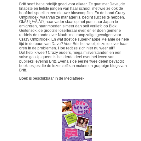
Britt heeft het eindelijk goed voor elkaar. Ze gaat met Dave, de
knapste en liefste jongen van haar school, met wie ze ook de
hoofdrol speelt in een nieuwe bioscoopfilm. En de band Crazy
Ontbijtkoek, waarvan ze manager is, begint succes te hebben.
OkÃƒï¿½Ã‚Â©, haar vader staat op het punt naar Japan te
emigreren, haar moeder is meer dan ooit verliefd op Blok
Geitensok, de grootste loserleraar ever, en er doen gemene
roddels de ronde over Noah, met rampzalige gevolgen voor
Crazy Ontbijtkoek. En wat doet de superknappe Melanie de hele
tijd in de buurt van Dave? Voor Britt het weet, zit ze tot over haar
oren in de problemen. Hoe redt ze zich hier nu weer uit?
Dat heb ik weer! Crazy ouders, mega misverstanden en een
valse gossip queen is het derde deel over het leven van
publiekslieveling Britt. Evenals de eerste twee delen bevat dit
boek testjes die de lezer zelf kan maken en grappige blogs van
Britt.
Boek is beschikbaar in de Mediatheek.