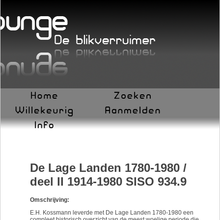
De Lage Landen 1780-1980 /
deel II 1914-1980 SISO 934.9
Omschrijving:
E.H. Kossmann leverde met De Lage Landen 1780-1980 een
compleet historisch overzicht van de meest woelige periode die