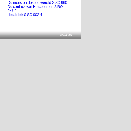
De mens ontdekt de wereld SISO 960
De coninck van Hispaegnien SISO
946.2
Heraldiek SISO 902.4
Week 40