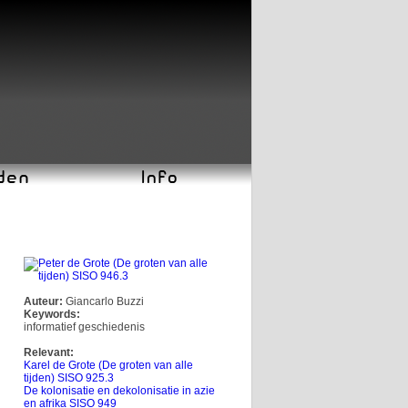
Auteur:
Giancarlo Buzzi
Keywords:
informatief geschiedenis
Relevant:
Karel de Grote (De groten van alle
tijden) SISO 925.3
De kolonisatie en dekolonisatie in azie
en afrika SISO 949