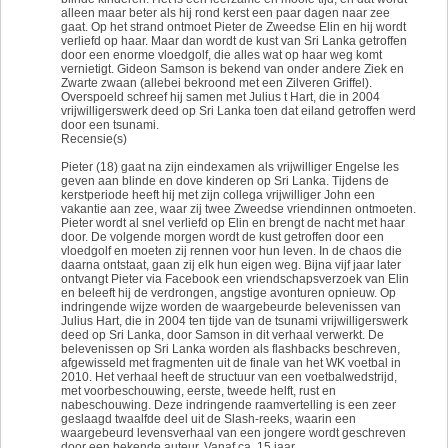
alleen maar beter als hij rond kerst een paar dagen naar zee
gaat. Op het strand ontmoet Pieter de Zweedse Elin en hij wordt
verliefd op haar. Maar dan wordt de kust van Sri Lanka getroffen
door een enorme vloedgolf, die alles wat op haar weg komt
vernietigt. Gideon Samson is bekend van onder andere Ziek en
Zwarte zwaan (allebei bekroond met een Zilveren Griffel).
Overspoeld schreef hij samen met Julius t Hart, die in 2004
vrijwilligerswerk deed op Sri Lanka toen dat eiland getroffen werd
door een tsunami.
Recensie(s)
Pieter (18) gaat na zijn eindexamen als vrijwilliger Engelse les
geven aan blinde en dove kinderen op Sri Lanka. Tijdens de
kerstperiode heeft hij met zijn collega vrijwilliger John een
vakantie aan zee, waar zij twee Zweedse vriendinnen ontmoeten.
Pieter wordt al snel verliefd op Elin en brengt de nacht met haar
door. De volgende morgen wordt de kust getroffen door een
vloedgolf en moeten zij rennen voor hun leven. In de chaos die
daarna ontstaat, gaan zij elk hun eigen weg. Bijna vijf jaar later
ontvangt Pieter via Facebook een vriendschapsverzoek van Elin
en beleeft hij de verdrongen, angstige avonturen opnieuw. Op
indringende wijze worden de waargebeurde belevenissen van
Julius Hart, die in 2004 ten tijde van de tsunami vrijwilligerswerk
deed op Sri Lanka, door Samson in dit verhaal verwerkt. De
belevenissen op Sri Lanka worden als flashbacks beschreven,
afgewisseld met fragmenten uit de finale van het WK voetbal in
2010. Het verhaal heeft de structuur van een voetbalwedstrijd,
met voorbeschouwing, eerste, tweede helft, rust en
nabeschouwing. Deze indringende raamvertelling is een zeer
geslaagd twaalfde deel uit de Slash-reeks, waarin een
waargebeurd levensverhaal van een jongere wordt geschreven
door een bekende auteur. Vanaf ca. 15 jaar.