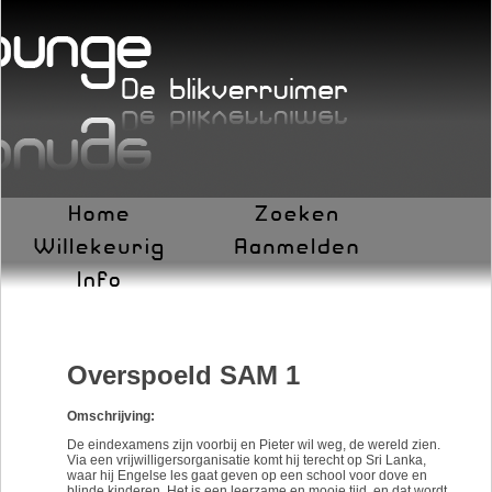
Overspoeld SAM 1
Omschrijving:
De eindexamens zijn voorbij en Pieter wil weg, de wereld zien.
Via een vrijwilligersorganisatie komt hij terecht op Sri Lanka,
waar hij Engelse les gaat geven op een school voor dove en
blinde kinderen. Het is een leerzame en mooie tijd, en dat wordt