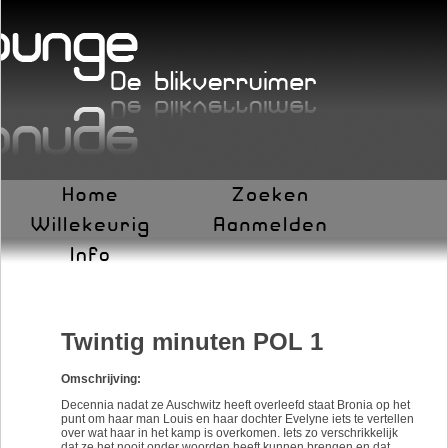
Twintig minuten POL 1
Omschrijving:
Decennia nadat ze Auschwitz heeft overleefd staat Bronia op het
punt om haar man Louis en haar dochter Evelyne iets te vertellen
over wat haar in het kamp is overkomen. Iets zo verschrikkelijk
dat ze het nooit onder woorden heeft kunnen brengen en dat