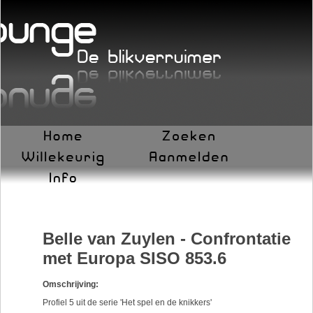
Belle van Zuylen - Confrontatie
met Europa SISO 853.6
Omschrijving:
Profiel 5 uit de serie 'Het spel en de knikkers'