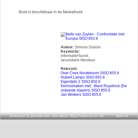
Boek is beschikbaar in de Mediatheek.
Auteur:
Simone Dubois
Keywords:
informatief kunst
,
secundaire literatuur
Relevant:
Over Cees Nooteboom SISO 855.6
Hubert Lampo SISO 855.6
Eigentijds 2 SISO 850.8
Kennismaken met...Ward Ruyslinck (De
ontaarde slapers) SISO 855.6
Jan Wolkers SISO 855.6
Ontworpen en gemaakt door: Max Maton, Ricky Posthoorn en Joris v.d. Oever
Week 40