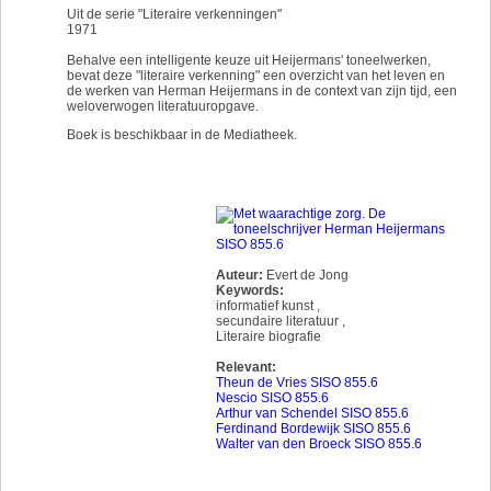
Uit de serie "Literaire verkenningen"
1971
Behalve een intelligente keuze uit Heijermans' toneelwerken,
bevat deze "literaire verkenning" een overzicht van het leven en
de werken van Herman Heijermans in de context van zijn tijd, een
weloverwogen literatuuropgave.
Boek is beschikbaar in de Mediatheek.
Auteur:
Evert de Jong
Keywords:
informatief kunst
,
secundaire literatuur
,
Literaire biografie
Relevant:
Theun de Vries SISO 855.6
Nescio SISO 855.6
Arthur van Schendel SISO 855.6
Ferdinand Bordewijk SISO 855.6
Walter van den Broeck SISO 855.6