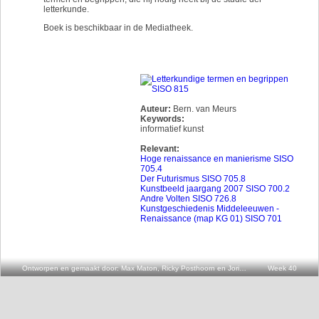
letterkunde.
Boek is beschikbaar in de Mediatheek.
Auteur:
Bern. van Meurs
Keywords:
informatief kunst
Relevant:
Hoge renaissance en manierisme SISO
705.4
Der Futurismus SISO 705.8
Kunstbeeld jaargang 2007 SISO 700.2
Andre Volten SISO 726.8
Kunstgeschiedenis Middeleeuwen -
Renaissance (map KG 01) SISO 701
Ontworpen en gemaakt door: Max Maton, Ricky Posthoorn en Joris v.d. Oever
Week 40