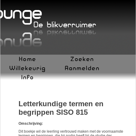
Letterkundige termen en
begrippen SISO 815
Omschrijving:
Dit boekje wil de leerling vertrouwd maken met de voornaamste
termen en begrippen, die hij nodig heeft bij de studie der