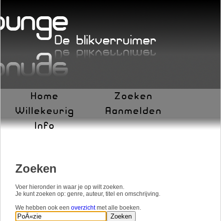
Zoeken
Voer hieronder in waar je op wilt zoeken.
Je kunt zoeken op: genre, auteur, titel en omschrijving.
We hebben ook een
overzicht
met alle boeken.