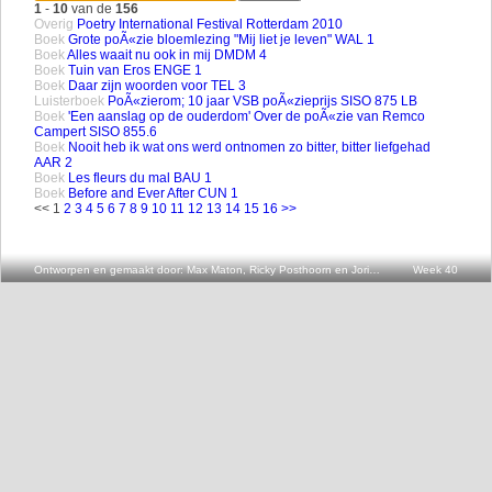
1
-
10
van de
156
Overig
Poetry International Festival Rotterdam 2010
Boek
Grote poÃ«zie bloemlezing "Mij liet je leven" WAL 1
Boek
Alles waait nu ook in mij DMDM 4
Boek
Tuin van Eros ENGE 1
Boek
Daar zijn woorden voor TEL 3
Luisterboek
PoÃ«zierom; 10 jaar VSB poÃ«zieprijs SISO 875 LB
Boek
'Een aanslag op de ouderdom' Over de poÃ«zie van Remco
Campert SISO 855.6
Boek
Nooit heb ik wat ons werd ontnomen zo bitter, bitter liefgehad
AAR 2
Boek
Les fleurs du mal BAU 1
Boek
Before and Ever After CUN 1
<< 1
2
3
4
5
6
7
8
9
10
11
12
13
14
15
16
>>
Ontworpen en gemaakt door: Max Maton, Ricky Posthoorn en Joris v.d. Oever
Week 40