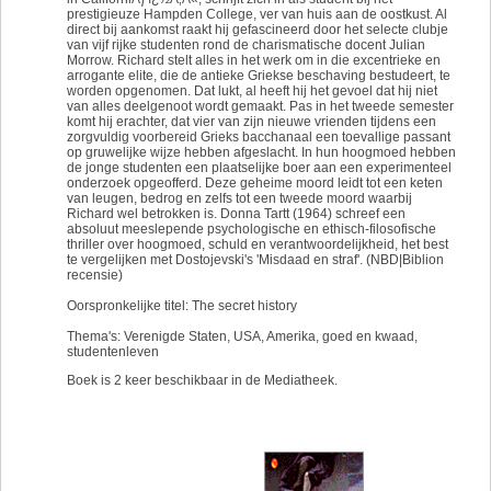
prestigieuze Hampden College, ver van huis aan de oostkust. Al
direct bij aankomst raakt hij gefascineerd door het selecte clubje
van vijf rijke studenten rond de charismatische docent Julian
Morrow. Richard stelt alles in het werk om in die excentrieke en
arrogante elite, die de antieke Griekse beschaving bestudeert, te
worden opgenomen. Dat lukt, al heeft hij het gevoel dat hij niet
van alles deelgenoot wordt gemaakt. Pas in het tweede semester
komt hij erachter, dat vier van zijn nieuwe vrienden tijdens een
zorgvuldig voorbereid Grieks bacchanaal een toevallige passant
op gruwelijke wijze hebben afgeslacht. In hun hoogmoed hebben
de jonge studenten een plaatselijke boer aan een experimenteel
onderzoek opgeofferd. Deze geheime moord leidt tot een keten
van leugen, bedrog en zelfs tot een tweede moord waarbij
Richard wel betrokken is. Donna Tartt (1964) schreef een
absoluut meeslepende psychologische en ethisch-filosofische
thriller over hoogmoed, schuld en verantwoordelijkheid, het best
te vergelijken met Dostojevski's 'Misdaad en straf'. (NBD|Biblion
recensie)
Oorspronkelijke titel: The secret history
Thema's: Verenigde Staten, USA, Amerika, goed en kwaad,
studentenleven
Boek is 2 keer beschikbaar in de Mediatheek.