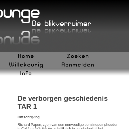
De verborgen geschiedenis
TAR 1
Omschrijving:
Richard Papen, zoon van een eenvoudige benzinepomphouder
in CaliforniÃƒï¿½Ã‚Â«, schrijft zich in als student bij het