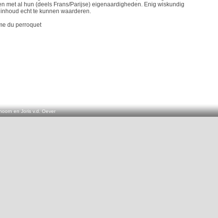
en met al hun (deels Frans/Parijse) eigenaardigheden. Enig wiskundig
 inhoud echt te kunnen waarderen.
me du perroquet
oorn en Joris v.d. Oever