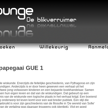
 papegaai GUE 1
 wiskunde. Enerzijds de feitelijke geschiedenis, van Pythagoras en zijn
undigen. Anderzijds is er door heen geweven een verhaal uit het
aar twee jong-volwassen kinderen en een bejaarde boekhandelaar. Samen
ussen hun eigen leven en dat van de wiskundigen. Dat gebeurt op een
is van de wiskunde een logische plaats in het verhaal krijgt. Een boeiend
g onderwerp tot leven komt voor een wat breder publiek. Een stijl die
bruikt is voor zijn geschiedenis van de filosofie in 'De wereld van Sofie'
van de vertaling was daaraan trouwens ook identiek). Vlot en goed