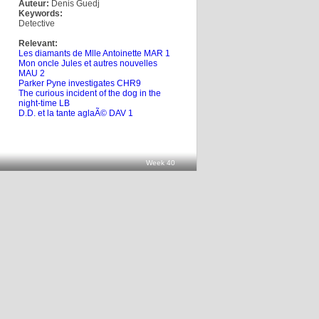
Auteur:
Denis Guedj
Keywords:
Detective
Relevant:
Les diamants de Mlle Antoinette MAR 1
Mon oncle Jules et autres nouvelles
MAU 2
Parker Pyne investigates CHR9
The curious incident of the dog in the
night-time LB
D.D. et la tante aglaÃ© DAV 1
Week 40