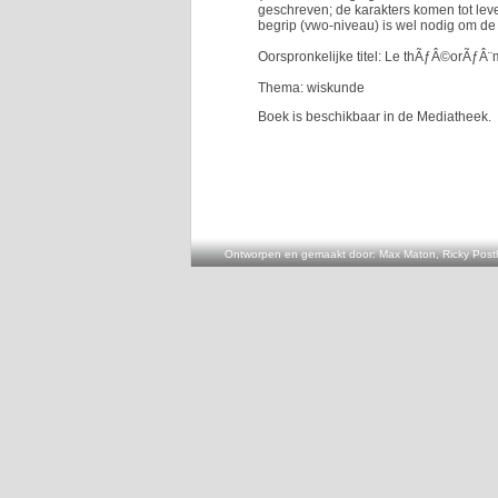
geschreven; de karakters komen tot lev
begrip (vwo-niveau) is wel nodig om de
Oorspronkelijke titel: Le thÃƒÂ©orÃƒÂ¨
Thema: wiskunde
Boek is beschikbaar in de Mediatheek.
Ontworpen en gemaakt door: Max Maton, Ricky Posth