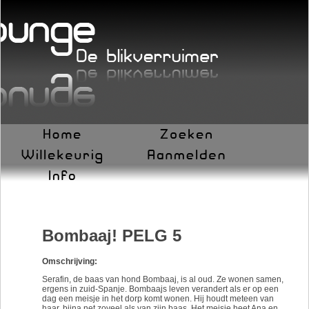
Bombaaj! PELG 5
Omschrijving:
Serafin, de baas van hond Bombaaj, is al oud. Ze wonen samen,
ergens in zuid-Spanje. Bombaajs leven verandert als er op een
dag een meisje in het dorp komt wonen. Hij houdt meteen van
haar, bijna net zoveel als van zijn baas. Het meisje heet Ana en