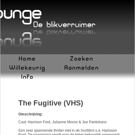
The Fugitive (VHS)
Omschrijving:
Cast: Harrison Ford, Julianne Moore & Joe Pantoliano
Een zeer spannende thriller met in de hoofdrol o.a. Harisson
Ford. De spannning wordt voor de kijker behoorlijk opgevoerd.