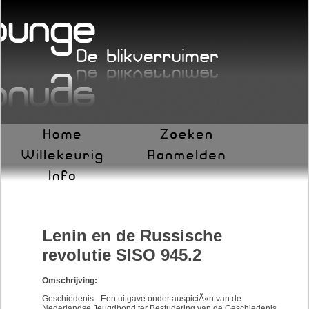
Lenin en de Russische
revolutie SISO 945.2
Omschrijving:
Geschiedenis - Een uitgave onder auspiciÃ«n van de
Nederlandse Jeugdbond ter Bestudering van de Geschiedenis,