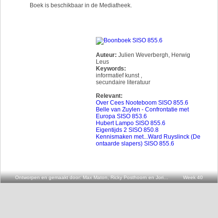
Boek is beschikbaar in de Mediatheek.
Auteur:
Julien Weverbergh, Herwig
Leus
Keywords:
informatief kunst
,
secundaire literatuur
Relevant:
Over Cees Nooteboom SISO 855.6
Belle van Zuylen - Confrontatie met
Europa SISO 853.6
Hubert Lampo SISO 855.6
Eigentijds 2 SISO 850.8
Kennismaken met...Ward Ruyslinck (De
ontaarde slapers) SISO 855.6
Ontworpen en gemaakt door: Max Maton, Ricky Posthoorn en Joris v.d. Oever
Week 40