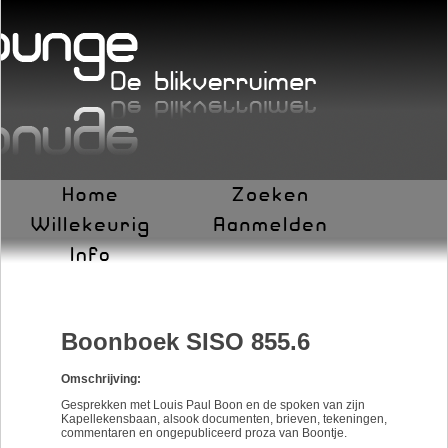
Boonboek SISO 855.6
Omschrijving:
Gesprekken met Louis Paul Boon en de spoken van zijn
Kapellekensbaan, alsook documenten, brieven, tekeningen,
commentaren en ongepubliceerd proza van Boontje.