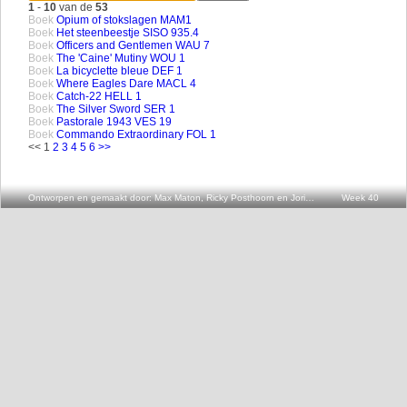
1
-
10
van de
53
Boek
Opium of stokslagen MAM1
Boek
Het steenbeestje SISO 935.4
Boek
Officers and Gentlemen WAU 7
Boek
The 'Caine' Mutiny WOU 1
Boek
La bicyclette bleue DEF 1
Boek
Where Eagles Dare MACL 4
Boek
Catch-22 HELL 1
Boek
The Silver Sword SER 1
Boek
Pastorale 1943 VES 19
Boek
Commando Extraordinary FOL 1
<< 1
2
3
4
5
6
>>
Ontworpen en gemaakt door: Max Maton, Ricky Posthoorn en Joris v.d. Oever
Week 40