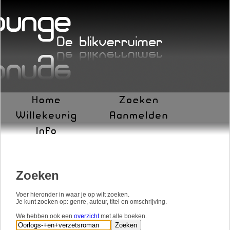
Zoeken
Voer hieronder in waar je op wilt zoeken.
Je kunt zoeken op: genre, auteur, titel en omschrijving.
We hebben ook een
overzicht
met alle boeken.