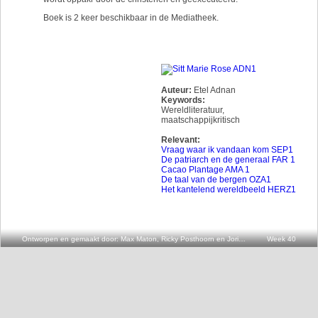
Boek is 2 keer beschikbaar in de Mediatheek.
Auteur:
Etel Adnan
Keywords:
Wereldliteratuur
,
maatschappijkritisch
Relevant:
Vraag waar ik vandaan kom SEP1
De patriarch en de generaal FAR 1
Cacao Plantage AMA 1
De taal van de bergen OZA1
Het kantelend wereldbeeld HERZ1
Ontworpen en gemaakt door: Max Maton, Ricky Posthoorn en Joris v.d. Oever
Week 40