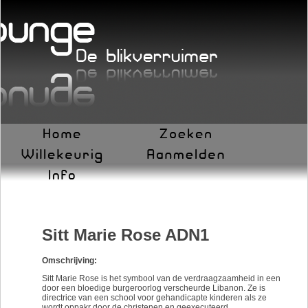
Sitt Marie Rose ADN1
Omschrijving:
Sitt Marie Rose is het symbool van de verdraagzaamheid in een
door een bloedige burgeroorlog verscheurde Libanon. Ze is
directrice van een school voor gehandicapte kinderen als ze
wordt oppakr door de christenen en geexecuteerd.