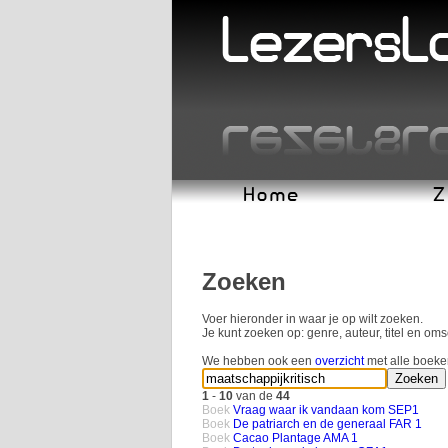
Zoeken
Voer hieronder in waar je op wilt zoeken.
Je kunt zoeken op: genre, auteur, titel en oms
We hebben ook een
overzicht
met alle boeke
1
-
10
van de
44
Boek
Vraag waar ik vandaan kom SEP1
Boek
De patriarch en de generaal FAR 1
Boek
Cacao Plantage AMA 1