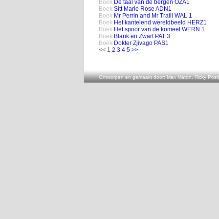
Boek
De taal van de bergen OZA1
Boek
Sitt Marie Rose ADN1
Boek
Mr Perrin and Mr Traill WAL 1
Boek
Het kantelend wereldbeeld HERZ1
Boek
Het spoor van de komeet WERN 1
Boek
Blank en Zwart PAT 3
Boek
Dokter Zjivago PAS1
<< 1
2
3
4
5
>>
Ontworpen en gemaakt door: Max Maton, Ricky Posth