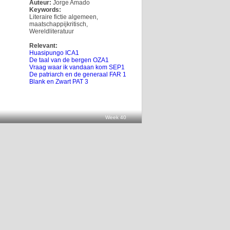
Auteur:
Jorge Amado
Keywords:
Literaire fictie algemeen
,
maatschappijkritisch
,
Wereldliteratuur
Relevant:
Huasipungo ICA1
De taal van de bergen OZA1
Vraag waar ik vandaan kom SEP1
De patriarch en de generaal FAR 1
Blank en Zwart PAT 3
Week 40