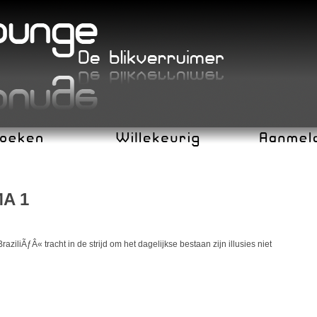
MA 1
ziliÃƒÂ« tracht in de strijd om het dagelijkse bestaan zijn illusies niet