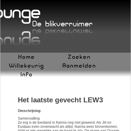
Het laatste gevecht LEW3
Omschrijving:
Samenvatting
Zo erg is de toestand in Narnia nog niet geweest. Als Jill en
Eustaas even onverwacht als altijd, Narnia weer binnenkomen,
blijkt er iets vreselijks aan de hand te zijn. De sluwe aap Draaier